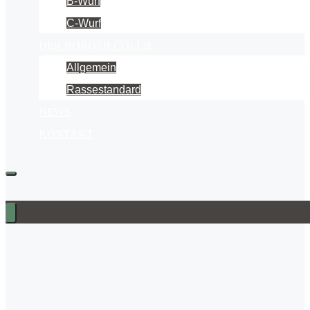
B-Wurf
C-Wurf
DER BORDER COLLIE
Allgemein
Rassestandard
NEWS
KONTAKT