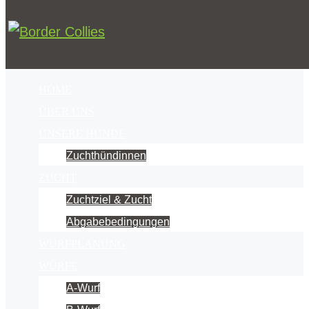
HOME
ÜBER UNS
UNSERE HUNDE
Zuchthündinnen
ZUCHT
Zuchtziel & Zucht
Abgabebedingungen
WURFPLANUNG
WÜRFE
A-Wurf