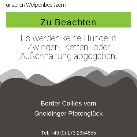
unseren Welpenbesitzern.
Zu Beachten
Es werden keine Hunde in
Zwinger-, Ketten- oder
Außenhaltung abgegeben!
Border Collies vom
Gneidinger
Pfotenglück
Tel:
+49 (0) 173 2354855